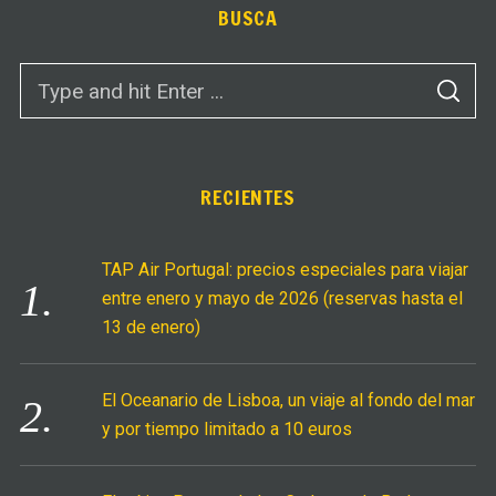
BUSCA
S
S
e
E
A
a
R
C
r
H
c
RECIENTES
h
f
TAP Air Portugal: precios especiales para viajar
o
entre enero y mayo de 2026 (reservas hasta el
r
13 de enero)
:
El Oceanario de Lisboa, un viaje al fondo del mar
y por tiempo limitado a 10 euros