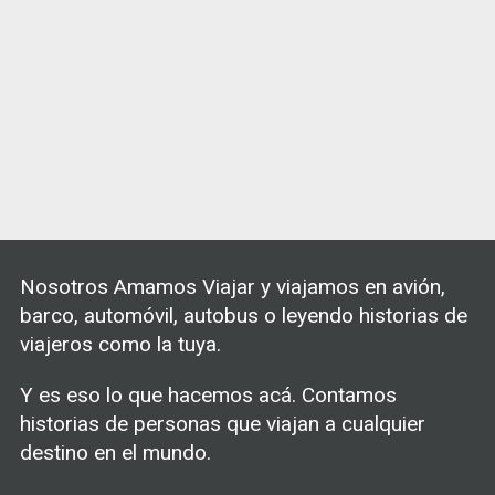
n
d
e
e
n
t
r
a
d
a
Nosotros Amamos Viajar y viajamos en avión,
s
barco, automóvil, autobus o leyendo historias de
viajeros como la tuya.
Y es eso lo que hacemos acá. Contamos
historias de personas que viajan a cualquier
destino en el mundo.