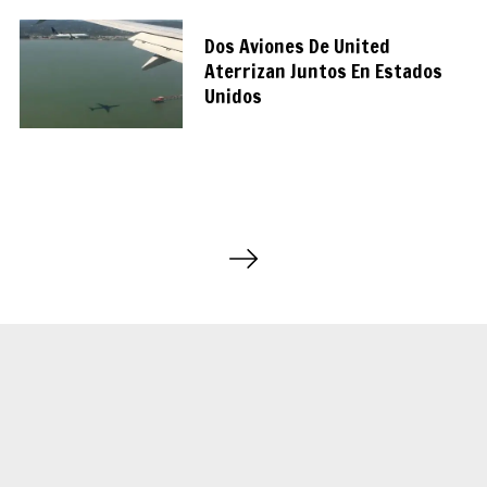
Dos Aviones De United
Aterrizan Juntos En Estados
Unidos
P
a
g
i
n
a
c
i
ó