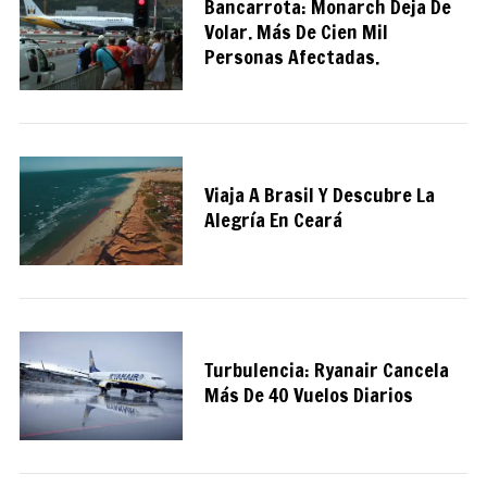
Bancarrota: Monarch Deja De
Volar. Más De Cien Mil
Personas Afectadas.
S
e
a
r
c
Viaja A Brasil Y Descubre La
h
Alegría En Ceará
f
o
r
:
Turbulencia: Ryanair Cancela
Más De 40 Vuelos Diarios