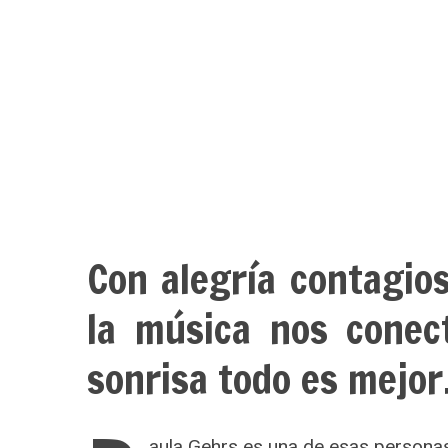
S
e
a
r
c
h
f
o
Con alegría contagio
r
:
la música nos conec
sonrisa todo es mejor
aula Gehrs es una de esas personas