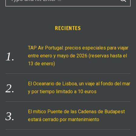
S
e
E
A
a
R
C
r
H
c
RECIENTES
h
f
TAP Air Portugal: precios especiales para viajar
o
entre enero y mayo de 2026 (reservas hasta el
r
13 de enero)
:
El Oceanario de Lisboa, un viaje al fondo del mar
y por tiempo limitado a 10 euros
El mítico Puente de las Cadenas de Budapest
estará cerrado por mantenimiento