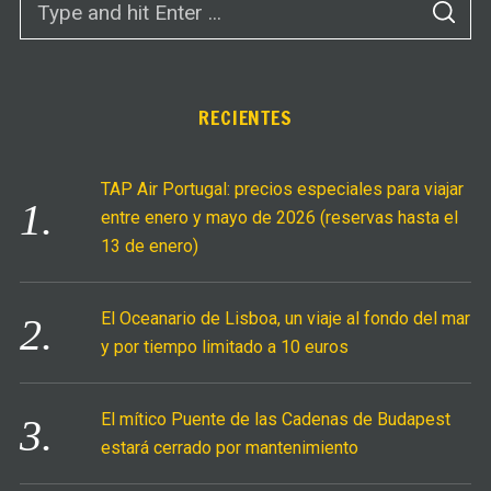
S
e
E
A
a
R
C
r
H
c
RECIENTES
h
f
TAP Air Portugal: precios especiales para viajar
o
entre enero y mayo de 2026 (reservas hasta el
r
13 de enero)
:
El Oceanario de Lisboa, un viaje al fondo del mar
y por tiempo limitado a 10 euros
El mítico Puente de las Cadenas de Budapest
estará cerrado por mantenimiento