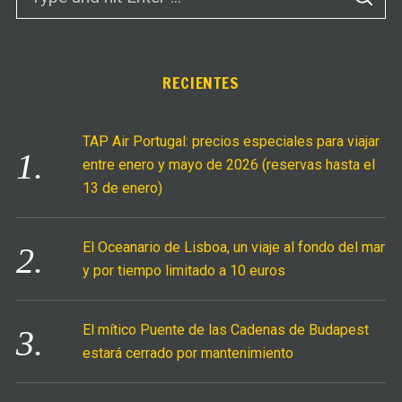
S
e
E
A
a
R
C
r
H
c
RECIENTES
h
f
TAP Air Portugal: precios especiales para viajar
o
entre enero y mayo de 2026 (reservas hasta el
r
13 de enero)
:
El Oceanario de Lisboa, un viaje al fondo del mar
y por tiempo limitado a 10 euros
El mítico Puente de las Cadenas de Budapest
estará cerrado por mantenimiento