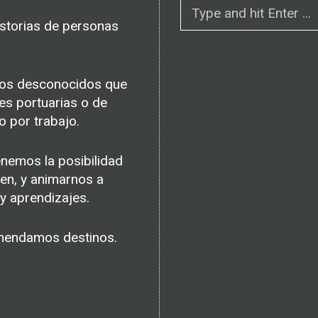
S
e
storias de personas
a
r
c
tros desconocidos que
h
es portuarias o de
f
o por trabajo.
o
r
enemos la posibilidad
:
ien, y animarnos a
y aprendizajes.
mendamos destinos.