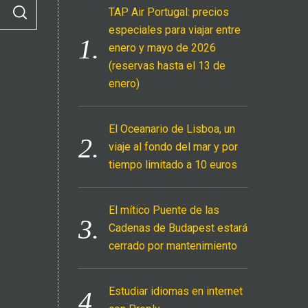
TAP Air Portugal: precios
S
E
especiales para viajar entre
A
R
enero y mayo de 2026
C
H
(reservas hasta el 13 de
enero)
El Oceanario de Lisboa, un
viaje al fondo del mar y por
tiempo limitado a 10 euros
El mítico Puente de las
Cadenas de Budapest estará
cerrado por mantenimiento
Estudiar idiomas en internet