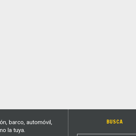
BUSCA
n, barco, automóvil,
o la tuya.