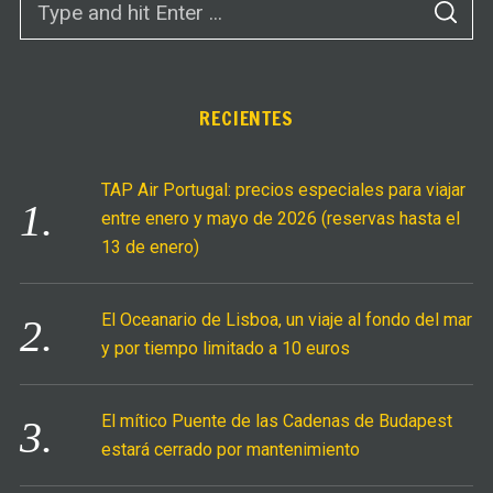
S
e
E
A
a
R
C
r
H
c
RECIENTES
h
f
TAP Air Portugal: precios especiales para viajar
o
entre enero y mayo de 2026 (reservas hasta el
r
13 de enero)
:
El Oceanario de Lisboa, un viaje al fondo del mar
y por tiempo limitado a 10 euros
El mítico Puente de las Cadenas de Budapest
estará cerrado por mantenimiento