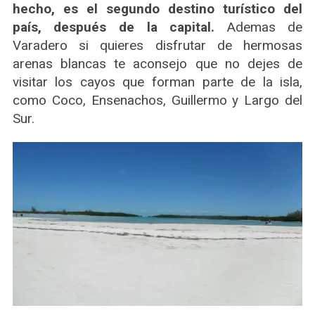
hecho, es el segundo destino turístico del
a
país, después de la capital.
Ademas de
r
c
Varadero si quieres disfrutar de hermosas
h
arenas blancas te aconsejo que no dejes de
f
visitar los cayos que forman parte de la isla,
o
como Coco, Ensenachos, Guillermo y Largo del
r
:
Sur.