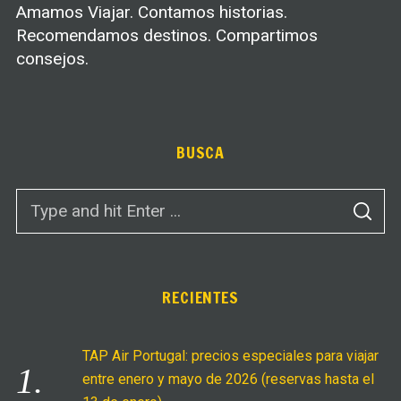
Amamos Viajar. Contamos historias.
Recomendamos destinos. Compartimos
consejos.
BUSCA
S
S
e
E
A
a
R
C
r
H
c
RECIENTES
h
f
TAP Air Portugal: precios especiales para viajar
o
entre enero y mayo de 2026 (reservas hasta el
r