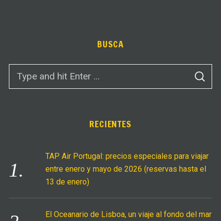
BUSCA
S
S
e
E
A
a
R
C
r
H
c
RECIENTES
h
f
TAP Air Portugal: precios especiales para viajar
o
entre enero y mayo de 2026 (reservas hasta el
r
13 de enero)
:
El Oceanario de Lisboa, un viaje al fondo del mar