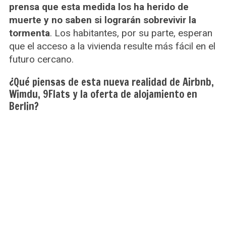
prensa que esta medida los ha herido de
S
e
muerte y no saben si lograrán sobrevivir la
a
tormenta
. Los habitantes, por su parte, esperan
r
que el acceso a la vivienda resulte más fácil en el
c
futuro cercano.
h
f
¿Qué piensas de esta nueva realidad de Airbnb,
o
r
Wimdu, 9Flats y la oferta de alojamiento en
:
Berlin?