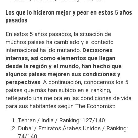
Los que lo hicieron mejor y peor en estos 5 años
pasados
En estos 5 años pasados, la situación de
muchos países ha cambiado y el contexto
internacional ha ido mutando.
Decisiones
internas, así como elementos que llegan
desde la región y el mundo, han hecho que
algunos países mejoren sus condiciones y
perspectivas
. A continuación, conocemos los 5
países que más han subido en el ranking,
reflejando una mejora en las condiciones de vida
S
para sus habitantes según The Economist:
e
a
Tehran / India / Ranking: 127/140
r
c
Dubai / Emiratos Árabes Unidos / Ranking:
h
74/140