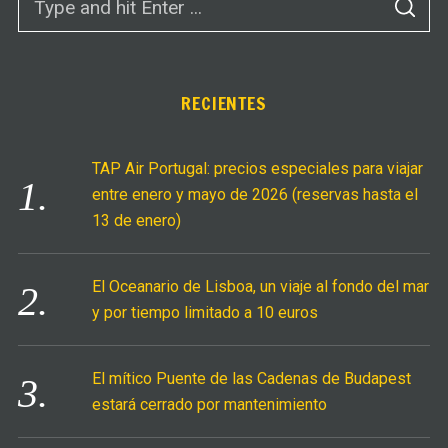
S
e
E
A
a
R
C
r
H
c
RECIENTES
h
f
TAP Air Portugal: precios especiales para viajar
o
entre enero y mayo de 2026 (reservas hasta el
r
13 de enero)
:
El Oceanario de Lisboa, un viaje al fondo del mar
y por tiempo limitado a 10 euros
El mítico Puente de las Cadenas de Budapest
estará cerrado por mantenimiento