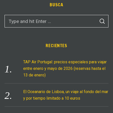
BUSCA
S
S
e
E
A
a
R
C
r
H
c
RECIENTES
h
f
TAP Air Portugal: precios especiales para viajar
o
entre enero y mayo de 2026 (reservas hasta el
r
13 de enero)
:
El Oceanario de Lisboa, un viaje al fondo del mar
y por tiempo limitado a 10 euros