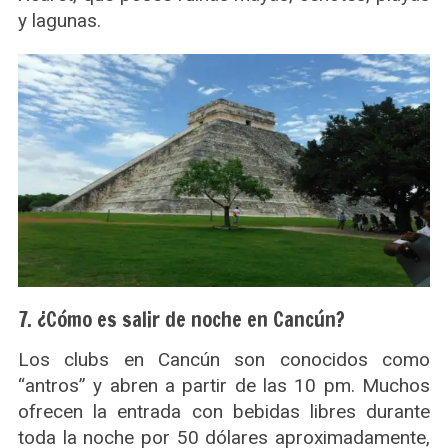
y lagunas.
S
e
a
r
c
h
f
o
r
:
7. ¿Cómo es salir de noche en Cancún?
Los clubs en Cancún son conocidos como
“antros” y abren a partir de las 10 pm. Muchos
ofrecen la entrada con bebidas libres durante
toda la noche por 50 dólares aproximadamente,