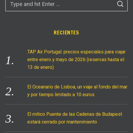
S
e
E
A
a
R
C
r
H
c
RECIENTES
h
f
TAP Air Portugal: precios especiales para viajar
o
entre enero y mayo de 2026 (reservas hasta el
r
13 de enero)
:
El Oceanario de Lisboa, un viaje al fondo del mar
y por tiempo limitado a 10 euros
El mítico Puente de las Cadenas de Budapest
estará cerrado por mantenimiento