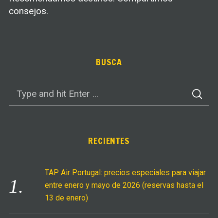
consejos.
BUSCA
S
S
e
E
A
a
R
C
r
H
c
RECIENTES
h
f
TAP Air Portugal: precios especiales para viajar
o
entre enero y mayo de 2026 (reservas hasta el
r
13 de enero)
: