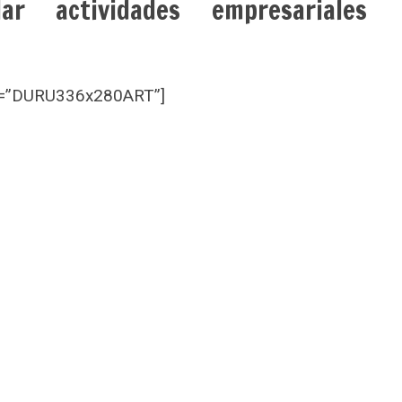
r actividades empresariales
et=”DURU336x280ART”]