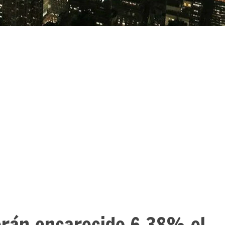
erán encarecido 6,38% el