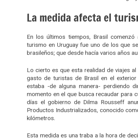
La medida afecta el turi
S
En los últimos tiempos, Brasil comenzó 
e
a
turismo en Uruguay fue uno de los que se
r
brasileños; que desde hacía varios años au
c
h
f
Lo cierto es que esta realidad de viajes al
o
gasto de turistas de Brasil en el exterio
r
estaba -de alguna manera- perdiendo di
:
momento en el que busca recaudar para cub
días el gobierno de Dilma Rousseff an
Productos Industrializados, conocido como
kilómetros.
Esta medida es una traba a la hora de decid