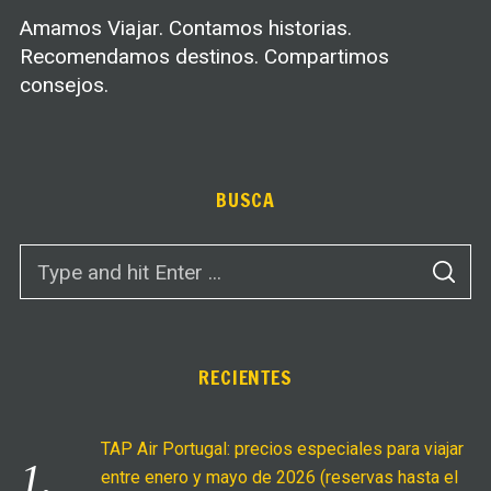
Amamos Viajar. Contamos historias.
Recomendamos destinos. Compartimos
consejos.
BUSCA
S
S
e
E
A
a
R
C
r
H
c
RECIENTES
h
f
TAP Air Portugal: precios especiales para viajar
o
entre enero y mayo de 2026 (reservas hasta el
r