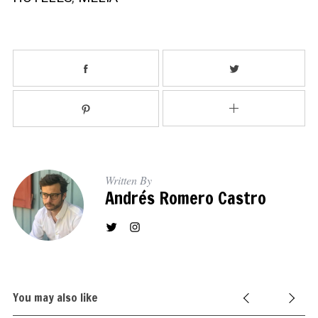
S
e
a
r
c
h
f
Written By
o
Andrés Romero Castro
r
:
You may also like