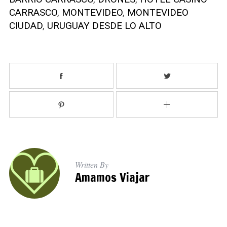
h
CARRASCO
,
MONTEVIDEO
,
MONTEVIDEO
f
o
CIUDAD
,
URUGUAY DESDE LO ALTO
r
:
Written By
Amamos Viajar