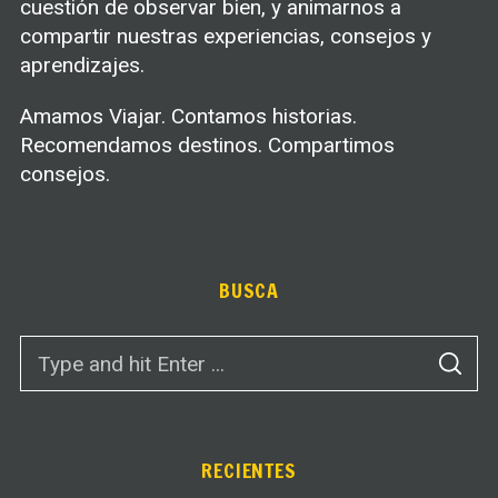
cuestión de observar bien, y animarnos a
compartir nuestras experiencias, consejos y
aprendizajes.
Amamos Viajar. Contamos historias.
Recomendamos destinos. Compartimos
consejos.
BUSCA
S
S
e
E
A
a
R
C
r
H
c
RECIENTES
h