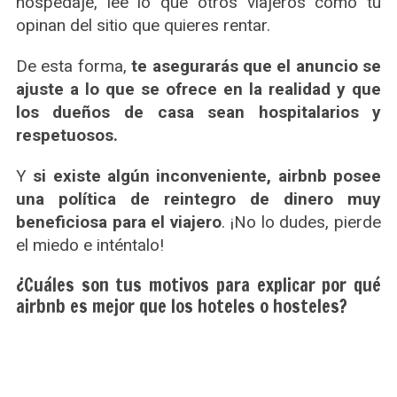
hospedaje, lee lo que otros viajeros como tú
S
e
opinan del sitio que quieres rentar.
a
r
De esta forma,
te asegurarás que el anuncio se
c
ajuste a lo que se ofrece en la realidad y que
h
los dueños de casa sean hospitalarios y
f
o
respetuosos.
r
:
Y
si existe algún inconveniente, airbnb posee
una política de reintegro de dinero muy
beneficiosa para el viajero
. ¡No lo dudes, pierde
el miedo e inténtalo!
¿Cuáles son tus motivos para explicar por qué
airbnb es mejor que los hoteles o hosteles?