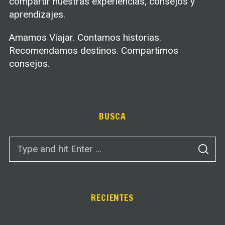
compartir nuestras experiencias, consejos y
aprendizajes.
Amamos Viajar. Contamos historias.
Recomendamos destinos. Compartimos
consejos.
BUSCA
S
S
e
E
A
a
R
C
r
H
c
RECIENTES
h
f