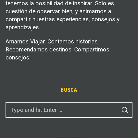
tenemos la posibilidad de inspirar. Solo es
cuestión de observar bien, y animarnos a
compartir nuestras experiencias, consejos y
aprendizajes.
Amamos Viajar. Contamos historias.
Recomendamos destinos. Compartimos
consejos.
BUSCA
S
S
e
E
A
a
R
C
r
H
c