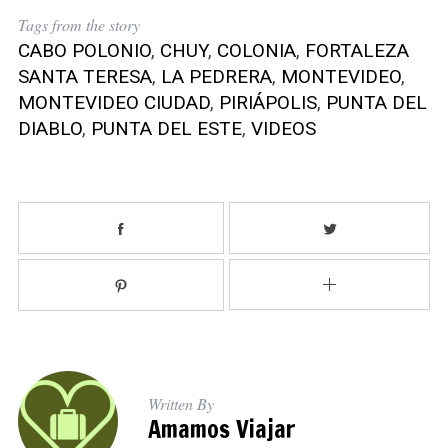
h
Tags from the story
f
CABO POLONIO
,
CHUY
,
COLONIA
,
FORTALEZA
o
SANTA TERESA
,
LA PEDRERA
,
MONTEVIDEO
,
r
:
MONTEVIDEO CIUDAD
,
PIRIÁPOLIS
,
PUNTA DEL
DIABLO
,
PUNTA DEL ESTE
,
VIDEOS
Written By
Amamos Viajar