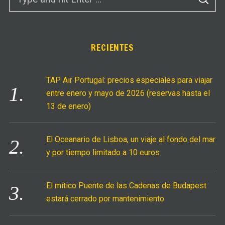
S
e
E
A
a
R
C
r
H
c
RECIENTES
h
f
TAP Air Portugal: precios especiales para viajar
o
entre enero y mayo de 2026 (reservas hasta el
r
13 de enero)
:
El Oceanario de Lisboa, un viaje al fondo del mar
y por tiempo limitado a 10 euros
El mítico Puente de las Cadenas de Budapest
estará cerrado por mantenimiento